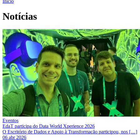
Início
Notícias
Eventos
EdaT participa do Data World Xperience 2026
O Escritório de Dados e Apoio à Transformação participou, nos […]
06 abr 2026