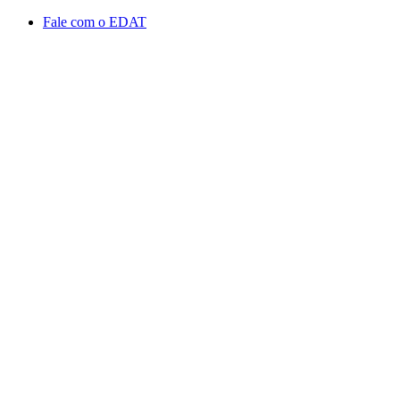
Conteúdo principal
Menu principal
Rodapé
Fale com o EDAT
Aumentar fonte
Diminuir fonte