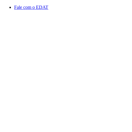
Conteúdo principal
Menu principal
Rodapé
Fale com o EDAT
Aumentar fonte
Diminuir fonte