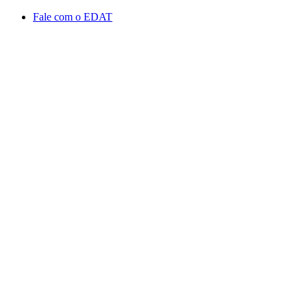
Conteúdo principal
Menu principal
Rodapé
Fale com o EDAT
Aumentar fonte
Diminuir fonte