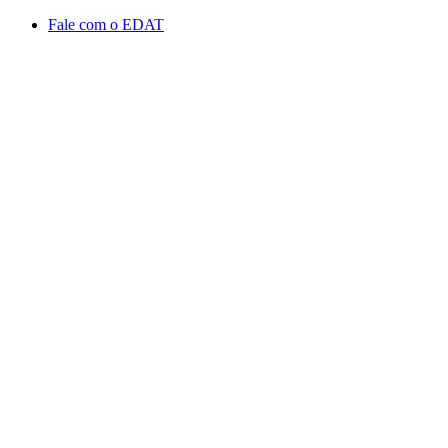
Conteúdo principal
Menu principal
Rodapé
Fale com o EDAT
Aumentar fonte
Diminuir fonte