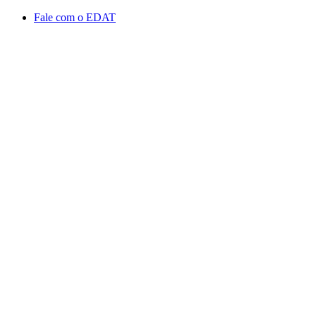
Conteúdo principal
Menu principal
Rodapé
Fale com o EDAT
Aumentar fonte
Diminuir fonte